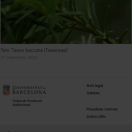
Teix 'Taxus baccata (Taxaceae)'
27 setembre, 2022
MENÚ PEU 1
Avís legal
Galetes
PEU 2
Privadesa i termes
Sobre UBtv
PEU 3