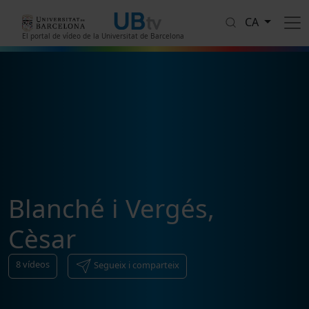
Vés al contingut
CA
El portal de vídeo de la Universitat de Barcelona
Blanché i Vergés,
Cèsar
8
vídeos
Segueix i comparteix