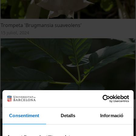
Trompeta 'Brugmansia suaveolens'
15 juliol, 2024
Pavia de Califòrnia 'Aesculus californica'
15 juliol, 2024
Consentiment
Detalls
Informació