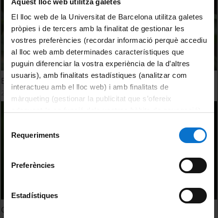
Aquest lloc web utilitza galetes
El lloc web de la Universitat de Barcelona utilitza galetes
pròpies i de tercers amb la finalitat de gestionar les
vostres preferències (recordar informació perquè accediu
al lloc web amb determinades característiques que
puguin diferenciar la vostra experiència de la d’altres
usuaris), amb finalitats estadístiques (analitzar com
Boix 'Buxus sempervirens'
interactueu amb el lloc web) i amb finalitats de
27 setembre, 2022
màrqueting (gestionar la publicitat que s’ofereix
adequant-la en funció dels vostres hàbits de navegació).
Per obtenir més informació sobre les galetes podeu
Selecció
consultar la
Política de galetes del lloc web de la
Requeriments
de
Universitat de Barcelona
.
consentiment
Preferències
Estadístiques
Corretjola farinosa 'Convolvulus farinosus