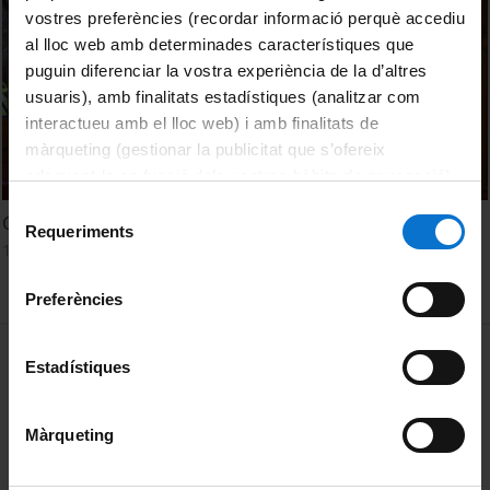
vostres preferències (recordar informació perquè accediu
al lloc web amb determinades característiques que
puguin diferenciar la vostra experiència de la d’altres
usuaris), amb finalitats estadístiques (analitzar com
interactueu amb el lloc web) i amb finalitats de
màrqueting (gestionar la publicitat que s’ofereix
adequant-la en funció dels vostres hàbits de navegació).
Per obtenir més informació sobre les galetes podeu
Selecció
Correcting car externalities: A tale of five cities
consultar la
Política de galetes del lloc web de la
Requeriments
de
14 febrer, 2023
Universitat de Barcelona
.
consentiment
Preferències
MENÚ PEU 1
Avís legal
Estadístiques
Galetes
Màrqueting
PEU 2
Privadesa i termes
Sobre UBtv