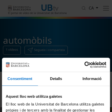
Vés al contingut
CA
El portal de vídeo de la Universitat de Barcelona
automòbils
1
vídeos
Segueix i comparteix
Consentiment
Detalls
Informació
Ordenar
Aquest lloc web utilitza galetes
El lloc web de la Universitat de Barcelona utilitza galetes
pròpies i de tercers amb la finalitat de gestionar les