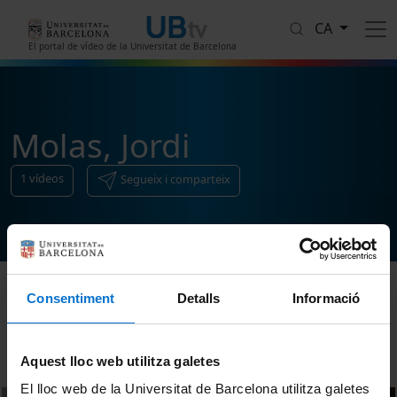
Vés al contingut
CA
El portal de vídeo de la Universitat de Barcelona
Molas, Jordi
1
vídeos
Segueix i comparteix
Consentiment
Detalls
Informació
Ordenar
Aquest lloc web utilitza galetes
El lloc web de la Universitat de Barcelona utilitza galetes