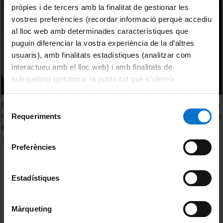
pròpies i de tercers amb la finalitat de gestionar les
vostres preferències (recordar informació perquè accediu
al lloc web amb determinades característiques que
puguin diferenciar la vostra experiència de la d’altres
usuaris), amb finalitats estadístiques (analitzar com
interactueu amb el lloc web) i amb finalitats de
màrqueting (gestionar la publicitat que s’ofereix
adequant-la en funció dels vostres hàbits de navegació).
Per obtenir més informació sobre les galetes podeu
Presentación del Foro: retos, barreras y soluciones para la
Selecció
consultar la
Política de galetes del lloc web de la
reforma de la evaluación de la investigación en el contexto
Requeriments
de
español
Universitat de Barcelona
.
consentiment
20 gener, 2023
Preferències
Estadístiques
MENÚ PEU 1
Avís legal
Galetes
Màrqueting