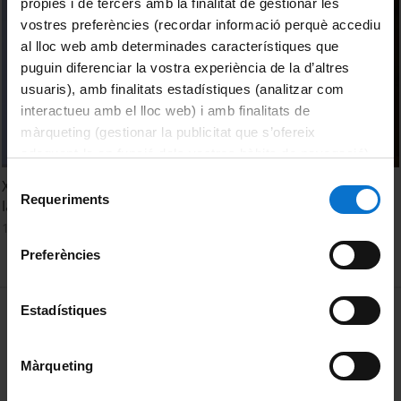
pròpies i de tercers amb la finalitat de gestionar les
vostres preferències (recordar informació perquè accediu
al lloc web amb determinades característiques que
puguin diferenciar la vostra experiència de la d’altres
usuaris), amb finalitats estadístiques (analitzar com
interactueu amb el lloc web) i amb finalitats de
màrqueting (gestionar la publicitat que s’ofereix
adequant-la en funció dels vostres hàbits de navegació).
Per obtenir més informació sobre les galetes podeu
Selecció
X Conferencia de directores de Escuelas de Doctorado en
consultar la
Política de galetes del lloc web de la
Requeriments
de
la Universidad de Barcelona. Clausura
Universitat de Barcelona
.
consentiment
11 octubre, 2022
Preferències
MENÚ PEU 1
Estadístiques
Avís legal
Galetes
Màrqueting
PEU 2
Privadesa i termes