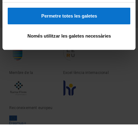
Sobre UBtv
Permetre totes les galetes
PEU 3
Contacte
Només utilitzar les galetes necessàries
Fundadora de la
Membre de la
Membre de la
Excel·lència internacional
Reconeixement europeu