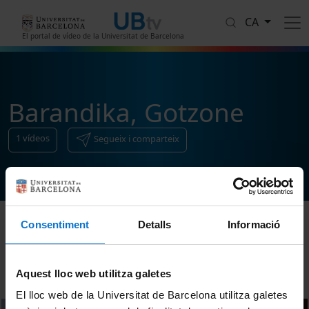
Vés al contingut
CA
El portal de vídeo de la Universitat de Barcelona
Barandika, Gotzone
1
vídeos
Segueix i comparteix
Consentiment
Detalls
Informació
Ordenar
Aquest lloc web utilitza galetes
El lloc web de la Universitat de Barcelona utilitza galetes