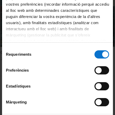
vostres preferències (recordar informació perquè accediu
al lloc web amb determinades característiques que
puguin diferenciar la vostra experiència de la d’altres
usuaris), amb finalitats estadístiques (analitzar com
interactueu amb el lloc web) i amb finalitats de
màrqueting (gestionar la publicitat que s’ofereix
adequant-la en funció dels vostres hàbits de navegació).
Per obtenir més informació sobre les galetes podeu
Selecció
Què són la paleobotànica i la micropaleontologia?
consultar la
Política de galetes del lloc web de la
Requeriments
de
23 novembre, 2022
Universitat de Barcelona
.
consentiment
Preferències
MENÚ PEU 1
Avís legal
Estadístiques
Galetes
Màrqueting
PEU 2
Privadesa i termes
Sobre UBtv