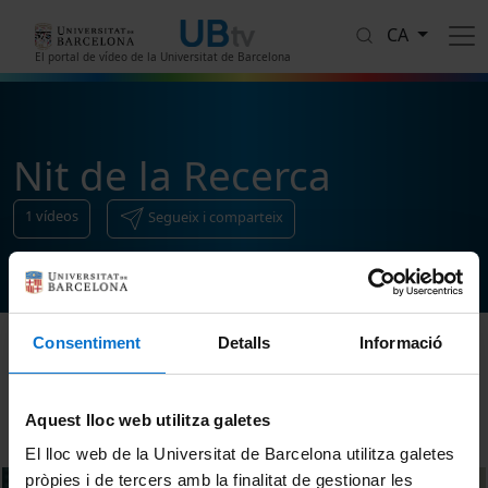
Vés al contingut
CA
El portal de vídeo de la Universitat de Barcelona
Nit de la Recerca
1
vídeos
Segueix i comparteix
Consentiment
Detalls
Informació
Ordenar
Aquest lloc web utilitza galetes
El lloc web de la Universitat de Barcelona utilitza galetes
pròpies i de tercers amb la finalitat de gestionar les