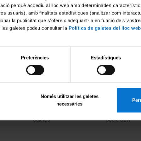
mació perquè accediu al lloc web amb determinades característiq
tres usuaris), amb finalitats estadístiques (analitzar com interac
ionar la publicitat que s’ofereix adequant-la en funció dels vostr
 les galetes podeu consultar la
Política de galetes del lloc web
Preferències
Estadístiques
Només utilitzar les galetes
Perm
necessàries
MENÚ PEU 1
PEU 2
Avís legal
Privadesa i ter
Galetes
Sobre UBtv