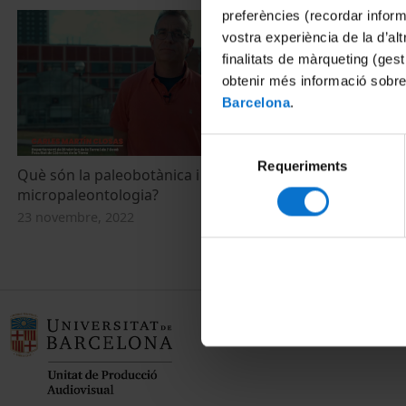
preferències (recordar infor
vostra experiència de la d’al
finalitats de màrqueting (gest
obtenir més informació sobre
Barcelona
.
Selecció
Requeriments
de
Què són la paleobotànica i la
consentiment
micropaleontologia?
23 novembre, 2022