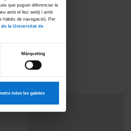
ues que puguin diferenciar la
tueu amb el lloc web) i amb
es hàbits de navegació). Per
 de la Universitat de
Màrqueting
etre totes les galetes
PEU 3
mes
Contacte