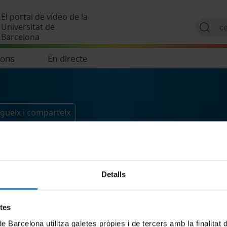
Vés al contingut
El portal de vídeo de la
Universitat de
Barcelona
ions
En directe
gueix i comparteix
Detalls
etes
de Barcelona utilitza galetes pròpies i de tercers amb la finalitat