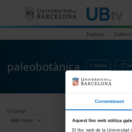
Navegació principal
Explora
Col·lecc
paleobotànica
1
vídeos
Se
Consentiment
Ordenar
Aquest lloc web utilitza gal
El lloc web de la Universitat 