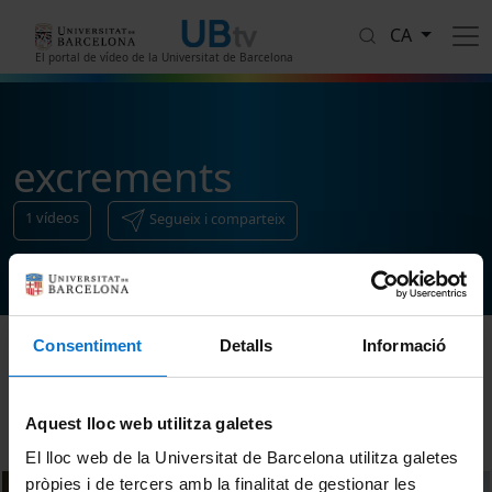
Vés al contingut
CA
El portal de vídeo de la Universitat de Barcelona
excrements
1
vídeos
Segueix i comparteix
Consentiment
Detalls
Informació
Ordenar
Aquest lloc web utilitza galetes
El lloc web de la Universitat de Barcelona utilitza galetes
pròpies i de tercers amb la finalitat de gestionar les