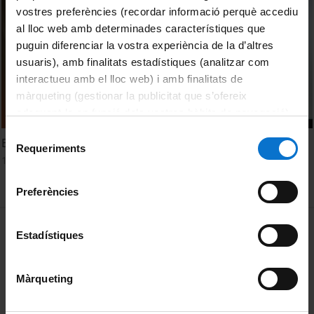
vostres preferències (recordar informació perquè accediu
al lloc web amb determinades característiques que
puguin diferenciar la vostra experiència de la d’altres
usuaris), amb finalitats estadístiques (analitzar com
interactueu amb el lloc web) i amb finalitats de
màrqueting (gestionar la publicitat que s’ofereix
adequant-la en funció dels vostres hàbits de navegació).
Per obtenir més informació sobre les galetes podeu
Selecció
El projecte VIRWaste. Sílvia Bofill-Mas
consultar la
Política de galetes del lloc web de la
Requeriments
de
10 novembre, 2022
Universitat de Barcelona
.
consentiment
Preferències
MENÚ PEU 1
Avís legal
Estadístiques
Galetes
Màrqueting
PEU 2
Privadesa i termes
Sobre UBtv