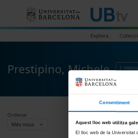
Navegació principal
Explora
Col·lecc
Prestipino, Michele
2
vídeo
Consentiment
Ordenar
Aquest lloc web utilitza gal
El lloc web de la Universitat 