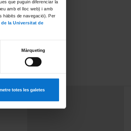
ues que puguin diferenciar la
tueu amb el lloc web) i amb
es hàbits de navegació). Per
 de la Universitat de
Màrqueting
etre totes les galetes
PEU 3
mes
Contacte