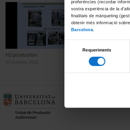
preferències (recordar infor
vostra experiència de la d’al
finalitats de màrqueting (gest
obtenir més informació sobre
Barcelona
.
Selecció
Requeriments
de
H2 production
Systems
consentiment
27 octubre, 2022
25 octubre, 20