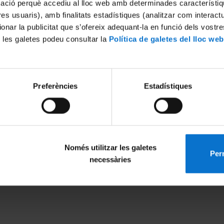
mació perquè accediu al lloc web amb determinades característiq
tres usuaris), amb finalitats estadístiques (analitzar com interac
ionar la publicitat que s’ofereix adequant-la en funció dels vostr
 les galetes podeu consultar la
Política de galetes del lloc web
Preferències
Estadístiques
22
Només utilitzar les galetes
Perm
MENÚ PEU 1
PEU 2
necessàries
Avís legal
Privadesa i ter
Galetes
Sobre UBtv