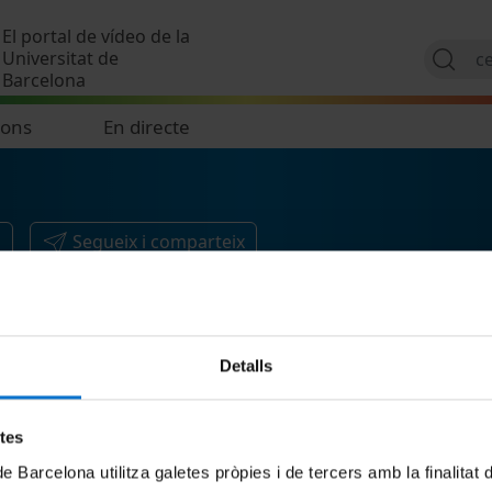
Vés al contingut
El portal de vídeo de la
Universitat de
Barcelona
ions
En directe
s
Segueix i comparteix
Detalls
etes
de Barcelona utilitza galetes pròpies i de tercers amb la finalitat