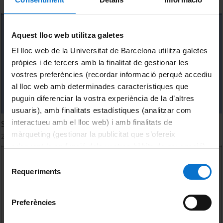
Aquest lloc web utilitza galetes
El lloc web de la Universitat de Barcelona utilitza galetes
pròpies i de tercers amb la finalitat de gestionar les
vostres preferències (recordar informació perquè accediu
al lloc web amb determinades característiques que
puguin diferenciar la vostra experiència de la d’altres
usuaris), amb finalitats estadístiques (analitzar com
interactueu amb el lloc web) i amb finalitats de
Sorption systems (II)
màrqueting (gestionar la publicitat que s’ofereix
27 octubre, 2022
adequant-la en funció dels vostres hàbits de navegació).
Per obtenir més informació sobre les galetes podeu
Selecció
consultar la
Política de galetes del lloc web de la
Requeriments
de
Universitat de Barcelona
.
consentiment
Preferències