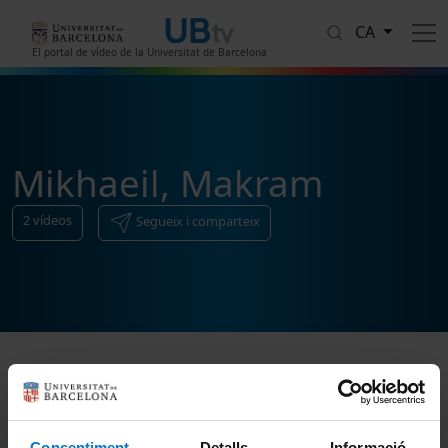
Vés al contingut
CA
El portal de vídeo de la Universitat de Barcelona
Mikhaeil, Makram
2
vídeos
Segueix i comparteix
Ordenar
Consentiment
Detalls
Informació