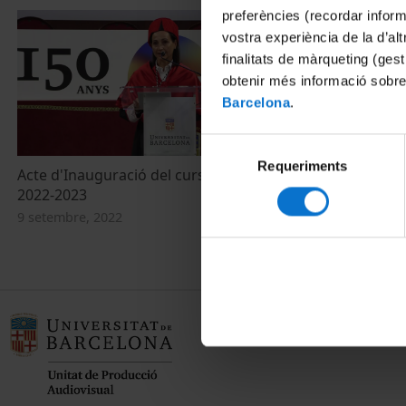
preferències (recordar infor
vostra experiència de la d’al
finalitats de màrqueting (gest
obtenir més informació sobre
Barcelona
.
Selecció
Requeriments
de
Acte d'Inauguració del curs acadèmic
consentiment
2022-2023
9 setembre, 2022