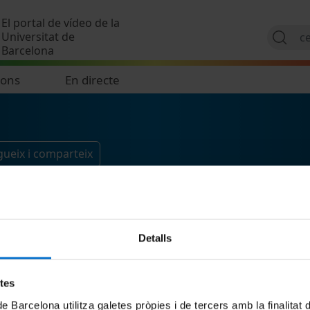
Vés al contingut
El portal de vídeo de la
Universitat de
Barcelona
ions
En directe
gueix i comparteix
Detalls
etes
de Barcelona utilitza galetes pròpies i de tercers amb la finalitat