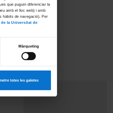
ues que puguin diferenciar la
tueu amb el lloc web) i amb
es hàbits de navegació). Per
 de la Universitat de
Màrqueting
etre totes les galetes
PEU 3
mes
Contacte