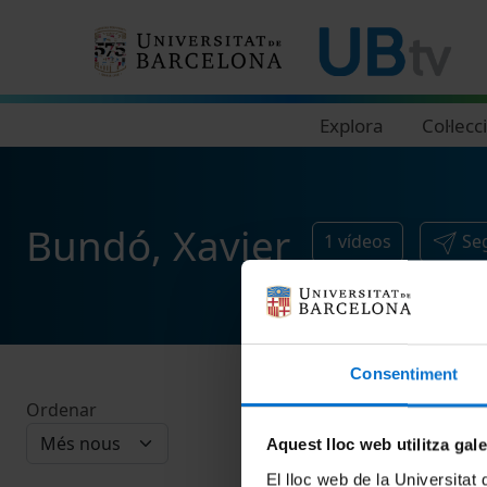
Navegació principal
Explora
Col·lecc
Bundó, Xavier
1
vídeos
Se
Consentiment
Ordenar
Aquest lloc web utilitza gal
El lloc web de la Universitat 