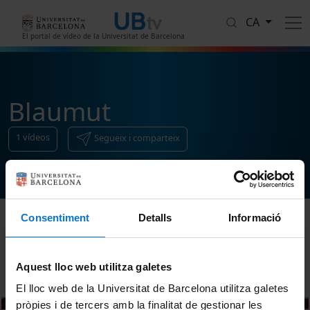
Vés al contingut
CA
El portal de vídeo de la Universitat de Barcelona
Blaumut
1
vídeos
Segueix i comparteix
Consentiment
Detalls
Informació
Ordenar
Aquest lloc web utilitza galetes
El lloc web de la Universitat de Barcelona utilitza galetes
pròpies i de tercers amb la finalitat de gestionar les