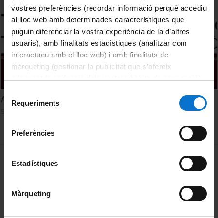
vostres preferències (recordar informació perquè accediu
al lloc web amb determinades característiques que
puguin diferenciar la vostra experiència de la d’altres
usuaris), amb finalitats estadístiques (analitzar com
interactueu amb el lloc web) i amb finalitats de
màrqueting (gestionar la publicitat que s’ofereix
adequant-la en funció dels vostres hàbits de navegació).
Per obtenir més informació sobre les galetes podeu
Selecció
Acte d'Inauguració del curs acadèmic 2022-2023
consultar la
Política de galetes del lloc web de la
Requeriments
de
9 setembre, 2022
Universitat de Barcelona
.
consentiment
Preferències
MENÚ PEU 1
Avís legal
Estadístiques
Galetes
Màrqueting
PEU 2
Privadesa i termes
Sobre UBtv