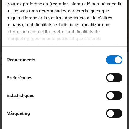
vostres preferències (recordar informació perquè accediu
al lloc web amb determinades característiques que
puguin diferenciar la vostra experiència de la d’altres
usuaris), amb finalitats estadístiques (analitzar com
interactueu amb el lloc web) i amb finalitats de
màrqueting (gestionar la publicitat que s’ofereix
adequant-la en funció dels vostres hàbits de navegació).
Per obtenir més informació sobre les galetes podeu
Selecció
Reforça els genolls per caminar o per fer altres activitats
consultar la
Política de galetes del lloc web de la
Requeriments
de
10 desembre, 2021
Universitat de Barcelona
.
consentiment
Preferències
MENÚ PEU 1
Avís legal
Estadístiques
Galetes
Màrqueting
PEU 2
Privadesa i termes
Sobre UBtv