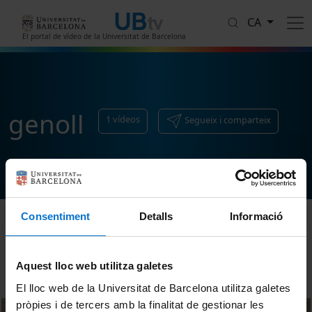
Vés al contingut
CA
El portal de vídeo de la Universitat de Barcelona
genoll
1
vídeos
Segueix i comparteix
Consentiment
Detalls
Informació
Ordenar
Aquest lloc web utilitza galetes
El lloc web de la Universitat de Barcelona utilitza galetes
pròpies i de tercers amb la finalitat de gestionar les