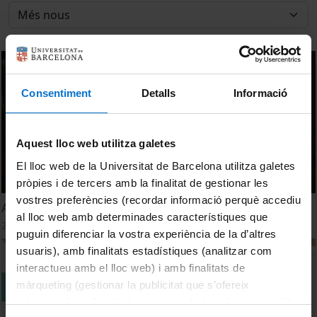
Consentiment
Detalls
Informació
Aquest lloc web utilitza galetes
El lloc web de la Universitat de Barcelona utilitza galetes
pròpies i de tercers amb la finalitat de gestionar les
vostres preferències (recordar informació perquè accediu
Anna Sànchez: Residus i microplàstics
al lloc web amb determinades característiques que
28 octubre, 2021
puguin diferenciar la vostra experiència de la d’altres
usuaris), amb finalitats estadístiques (analitzar com
interactueu amb el lloc web) i amb finalitats de
màrqueting (gestionar la publicitat que s’ofereix
adequant-la en funció dels vostres hàbits de navegació).