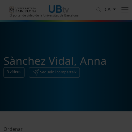
Vés al contingut
CA
El portal de vídeo de la Universitat de Barcelona
Sànchez Vidal, Anna
3
vídeos
Segueix i comparteix
Ordenar