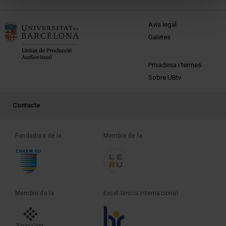
MENÚ PEU 1
Avís legal
Galetes
PEU 2
Privadesa i termes
Sobre UBtv
PEU 3
Contacte
Fundadora de la
Membre de la
Membre de la
Excel·lència internacional