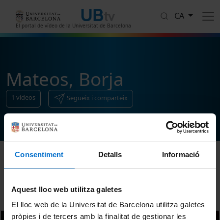
Vés al contingut
CA
El portal de vídeo de la Universitat de Barcelona
Mateos, Borja
1
vídeos
Segueix i comparteix
Consentiment
Detalls
Informació
Ordenar
Aquest lloc web utilitza galetes
El lloc web de la Universitat de Barcelona utilitza galetes
pròpies i de tercers amb la finalitat de gestionar les