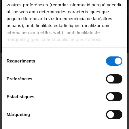
vostres preferències (recordar informació perquè accediu
al lloc web amb determinades característiques que
puguin diferenciar la vostra experiència de la d’altres
usuaris), amb finalitats estadístiques (analitzar com
interactueu amb el lloc web) i amb finalitats de
màrqueting (gestionar la publicitat que s’ofereix
adequant-la en funció dels vostres hàbits de navegació).
Per obtenir més informació sobre les galetes podeu
Selecció
New Tools. New Visions. New Opportuinities.
consultar la
Política de galetes del lloc web de la
Requeriments
de
29 abril, 2022
Universitat de Barcelona
.
consentiment
Preferències
MENÚ PEU 1
Avís legal
Estadístiques
Galetes
Màrqueting
PEU 2
Privadesa i termes
Sobre UBtv