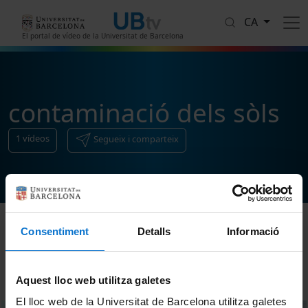
Vés al contingut
CA
El portal de vídeo de la Universitat de Barcelona
contaminació dels sòls
1
vídeos
Segueix i comparteix
Consentiment
Detalls
Informació
Ordenar
Aquest lloc web utilitza galetes
El lloc web de la Universitat de Barcelona utilitza galetes