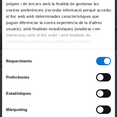
pròpies i de tercers amb la finalitat de gestionar les
vostres preferències (recordar informació perquè accediu
al lloc web amb determinades característiques que
puguin diferenciar la vostra experiència de la d’altres
usuaris), amb finalitats estadístiques (analitzar com
interactueu amb el lloc web) i amb finalitats de
màrqueting (gestionar la publicitat que s’ofereix
adequant-la en funció dels vostres hàbits de navegació).
Per obtenir més informació sobre les galetes podeu
Assessing pesticide contamination and natural
Selecció
consultar la
Política de galetes del lloc web de la
attenuation in a polluted aquifer using isotopic tools.
Requeriments
de
Martí Vinyes Nadal
Universitat de Barcelona
.
consentiment
15 juny, 2022
Preferències
Estadístiques
MENÚ PEU 1
Avís legal
Galetes
Màrqueting