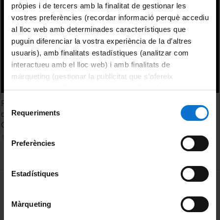
pròpies i de tercers amb la finalitat de gestionar les
vostres preferències (recordar informació perquè accediu
al lloc web amb determinades característiques que
puguin diferenciar la vostra experiència de la d’altres
usuaris), amb finalitats estadístiques (analitzar com
interactueu amb el lloc web) i amb finalitats de
màrqueting (gestionar la publicitat que s’ofereix
adequant-la en funció dels vostres hàbits de navegació).
Per obtenir més informació sobre les galetes podeu
Reconstrucción de la variabilidad dendrogeomofológica
Selecció
consultar la
Política de galetes del lloc web de la
Requeriments
de la cuenca de Eistlenbach, Alpes Berneses. Laia
de
Universitat de Barcelona
.
Casanovas i Arimon
consentiment
15 juny, 2022
Preferències
Estadístiques
MENÚ PEU 1
Avís legal
Galetes
Màrqueting