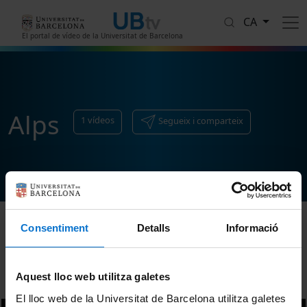
Vés al contingut
CA
El portal de vídeo de la Universitat de Barcelona
Alps
1
vídeos
Segueix i comparteix
Consentiment
Detalls
Informació
Ordenar
Aquest lloc web utilitza galetes
El lloc web de la Universitat de Barcelona utilitza galetes