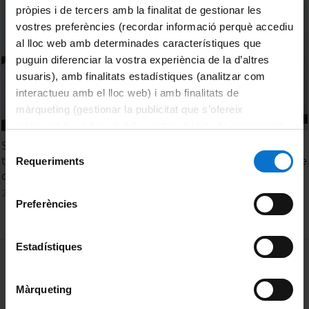
pròpies i de tercers amb la finalitat de gestionar les
vostres preferències (recordar informació perquè accediu
al lloc web amb determinades característiques que
puguin diferenciar la vostra experiència de la d’altres
usuaris), amb finalitats estadístiques (analitzar com
interactueu amb el lloc web) i amb finalitats de
màrqueting (gestionar la publicitat que s’ofereix
adequant-la en funció dels vostres hàbits de navegació).
Per obtenir més informació sobre les galetes podeu
Societat, disciplines STEM i COVID-19: necessitat d'un
Selecció
consultar la
Política de galetes del lloc web de la
treball interdisciplinari? Taula rodona amb especialistes de
Requeriments
de
de l’àmbit.
Universitat de Barcelona
.
consentiment
2 març, 2022
Preferències
Estadístiques
MENÚ PEU 1
Avís legal
Galetes
Màrqueting