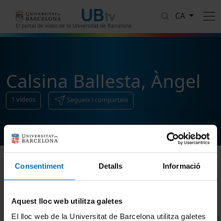
Vés al contingut
CA
El portal de vídeo de la Universitat de Barcelona
Calsina Ballesta, Àngel
1
vídeos
Segueix i comparteix
Consentiment
Detalls
Informació
Ordenar
Aquest lloc web utilitza galetes
El lloc web de la Universitat de Barcelona utilitza galetes