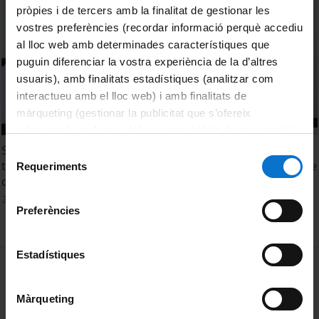
pròpies i de tercers amb la finalitat de gestionar les
vostres preferències (recordar informació perquè accediu
al lloc web amb determinades característiques que
puguin diferenciar la vostra experiència de la d’altres
usuaris), amb finalitats estadístiques (analitzar com
interactueu amb el lloc web) i amb finalitats de
màrqueting (gestionar la publicitat que s’ofereix
adequant-la en funció dels vostres hàbits de navegació).
Per obtenir més informació sobre les galetes podeu
Societat, disciplines STEM i COVID-19: necessitat d'un
Selecció
consultar la
Política de galetes del lloc web de la
treball interdisciplinari? Taula rodona amb especialistes de
Requeriments
de
de l’àmbit.
Universitat de Barcelona
.
consentiment
2 març, 2022
Preferències
Estadístiques
MENÚ PEU 1
Avís legal
Galetes
Màrqueting