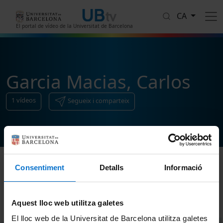
Vés al contingut
CA
El portal de vídeo de la Universitat de Barcelona
Garcia Macias, Carlos
1
vídeos
Segueix i comparteix
Consentiment
Detalls
Informació
Ordenar
Aquest lloc web utilitza galetes
El lloc web de la Universitat de Barcelona utilitza galetes