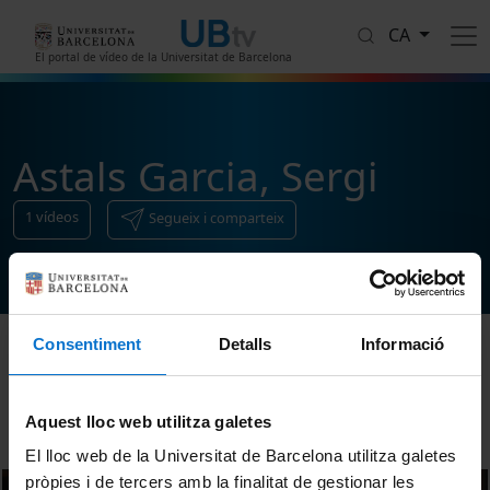
Vés al contingut
CA
El portal de vídeo de la Universitat de Barcelona
Astals Garcia, Sergi
1
vídeos
Segueix i comparteix
Consentiment
Detalls
Informació
Ordenar
Aquest lloc web utilitza galetes
El lloc web de la Universitat de Barcelona utilitza galetes
pròpies i de tercers amb la finalitat de gestionar les