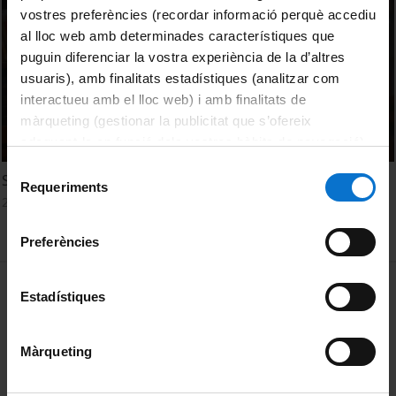
vostres preferències (recordar informació perquè accediu
al lloc web amb determinades característiques que
puguin diferenciar la vostra experiència de la d’altres
usuaris), amb finalitats estadístiques (analitzar com
interactueu amb el lloc web) i amb finalitats de
màrqueting (gestionar la publicitat que s’ofereix
adequant-la en funció dels vostres hàbits de navegació).
Per obtenir més informació sobre les galetes podeu
Selecció
Sergi Astals: Residus i microplàstics
consultar la
Política de galetes del lloc web de la
Requeriments
de
28 octubre, 2021
Universitat de Barcelona
.
consentiment
Preferències
MENÚ PEU 1
Avís legal
Estadístiques
Galetes
Màrqueting
PEU 2
Privadesa i termes
Sobre UBtv