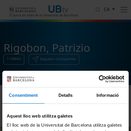
Vés al contingut
CA
El portal de vídeo de la Universitat de Barcelona
Rigobon, Patrizio
1
vídeos
Segueix i comparteix
Consentiment
Detalls
Informació
Ordenar
Aquest lloc web utilitza galetes
El lloc web de la Universitat de Barcelona utilitza galetes