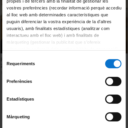
pròpies i de tercers amb la finalitat de gestionar les
vostres preferències (recordar informació perquè accediu
al lloc web amb determinades característiques que
puguin diferenciar la vostra experiència de la d’altres
usuaris), amb finalitats estadístiques (analitzar com
interactueu amb el lloc web) i amb finalitats de
màrqueting (gestionar la publicitat que s’ofereix
adequant-la en funció dels vostres hàbits de navegació).
Per obtenir més informació sobre les galetes podeu
Selecció
Entendre, explicar, fer. In Memoriam Joaquim Molas (1930-
consultar la
Política de galetes del lloc web de la
Requeriments
de
2015). Sessió Institut d'Estudis Catalans
Universitat de Barcelona
.
consentiment
15 octubre, 2021
Preferències
MENÚ PEU 1
Estadístiques
Avís legal
Galetes
Màrqueting
PEU 2
Privadesa i termes