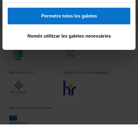
Sobre UBtv
Permetre totes les galetes
PEU 3
Contacte
Només utilitzar les galetes necessàries
Fundadora de la
Membre de la
Membre de la
Excel·lència internacional
Reconeixement europeu