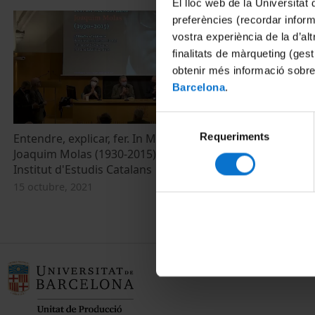
El lloc web de la Universitat 
preferències (recordar infor
vostra experiència de la d’al
finalitats de màrqueting (gest
obtenir més informació sobre
Barcelona
.
Selecció
Requeriments
de
Entendre, explicar, fer. In Memoriam
Joaquim Molas (1930-2015). Sessió
consentiment
Institut d'Estudis Catalans
15 octubre, 2021