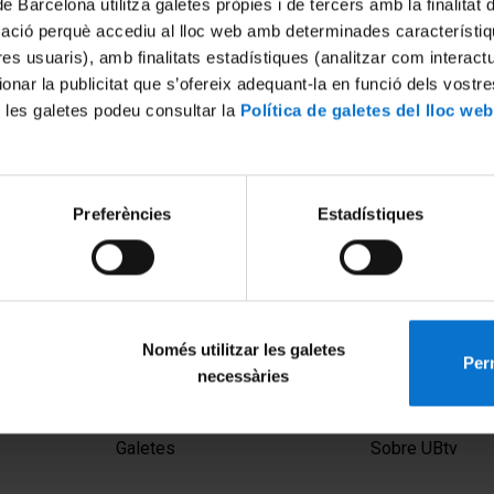
de Barcelona utilitza galetes pròpies i de tercers amb la finalitat
mació perquè accediu al lloc web amb determinades característiq
tres usuaris), amb finalitats estadístiques (analitzar com interac
ionar la publicitat que s’ofereix adequant-la en funció dels vostr
 les galetes podeu consultar la
Política de galetes del lloc web
Preferències
Estadístiques
Només utilitzar les galetes
Perm
necessàries
MENÚ PEU 1
PEU 2
Avís legal
Privadesa i ter
Galetes
Sobre UBtv