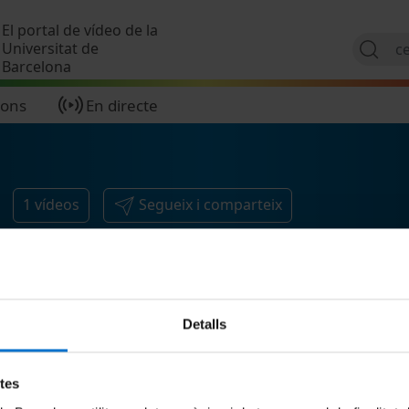
Vés al contingut
El portal de vídeo de la
Universitat de
Barcelona
ions
En directe
1
vídeos
Segueix i comparteix
Detalls
etes