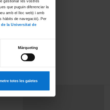
 de gestionar les vostres
ues que puguin diferenciar la
tueu amb el lloc web) i amb
es hàbits de navegació). Per
 de la Universitat de
Màrqueting
etre totes les galetes
PEU 3
mes
Contacte