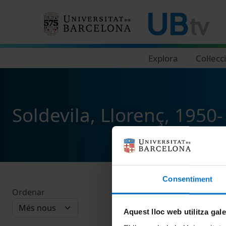
Navegació principal
Explora
Col·lecc
Soldevila, Llorenç, 1950-
Consentiment
Ordenar
Aquest lloc web utilitza gal