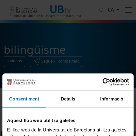
Vés al contingut
CA
El portal de vídeo de la Universitat de Barcelona
bilingüisme
1
vídeos
Segueix i comparteix
Consentiment
Detalls
Informació
Ordenar
Aquest lloc web utilitza galetes
El lloc web de la Universitat de Barcelona utilitza galetes