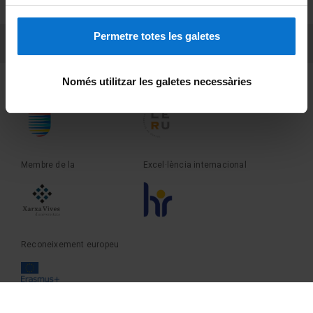
Sobre UBtv
Permetre totes les galetes
PEU 3
Contacte
Només utilitzar les galetes necessàries
Fundadora de la
Membre de la
Membre de la
Excel·lència internacional
Reconeixement europeu