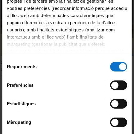
pròpies i de tercers amb la finalitat de gestionar les
vostres preferències (recordar informació perquè accediu
al lloc web amb determinades característiques que
puguin diferenciar la vostra experiència de la d’altres
usuaris), amb finalitats estadístiques (analitzar com
interactueu amb el lloc web) i amb finalitats de
màrqueting (gestionar la publicitat que s’ofereix
adequant-la en funció dels vostres hàbits de navegació).
Per obtenir més informació sobre les galetes podeu
Selecció
Crítica, conflicte i discurs entorn del bilingüisme social:
consultar la
Política de galetes del lloc web de la
Requeriments
de
una perspectiva diacrònica comparada. Sebastià Moranta
Universitat de Barcelona
.
consentiment
17 setembre, 2021
Preferències
MENÚ PEU 1
Estadístiques
Avís legal
Galetes
Màrqueting
PEU 2
Privadesa i termes