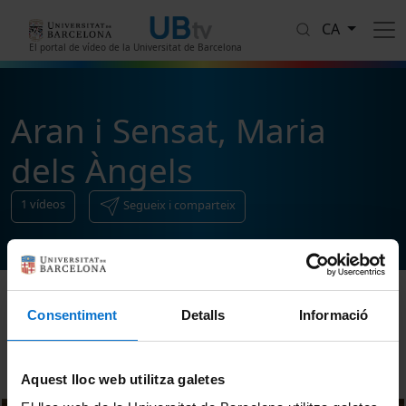
Vés al contingut
CA
El portal de vídeo de la Universitat de Barcelona
Aran i Sensat, Maria
dels Àngels
1
vídeos
Segueix i comparteix
Consentiment
Detalls
Informació
Ordenar
Aquest lloc web utilitza galetes