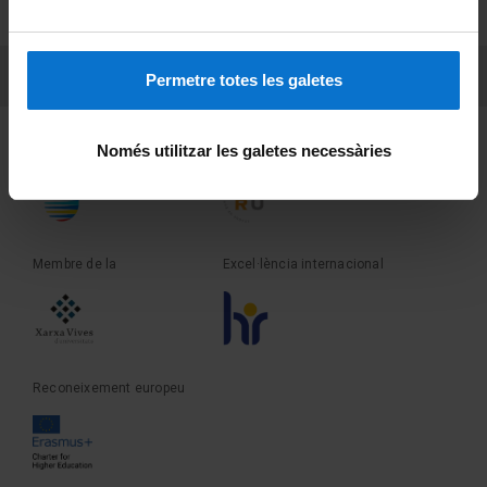
Sobre UBtv
PEU 3
Contacte
Permetre totes les galetes
Fundadora de la
Membre de la
Només utilitzar les galetes necessàries
Membre de la
Excel·lència internacional
Reconeixement europeu