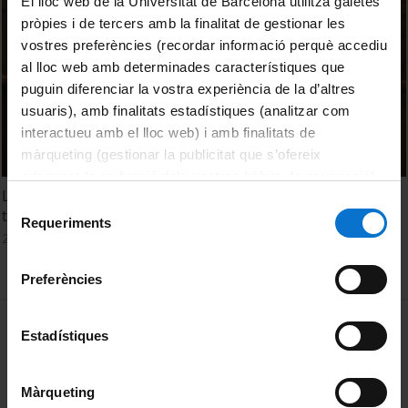
El lloc web de la Universitat de Barcelona utilitza galetes
pròpies i de tercers amb la finalitat de gestionar les
vostres preferències (recordar informació perquè accediu
al lloc web amb determinades característiques que
puguin diferenciar la vostra experiència de la d’altres
usuaris), amb finalitats estadístiques (analitzar com
interactueu amb el lloc web) i amb finalitats de
màrqueting (gestionar la publicitat que s’ofereix
adequant-la en funció dels vostres hàbits de navegació).
L’exploració de l’heliosfera interior: la clau per entendre el
Per obtenir més informació sobre les galetes podeu
Selecció
temps espacial
consultar la
Política de galetes del lloc web de la
Requeriments
de
22 juliol, 2021
Universitat de Barcelona
.
consentiment
Preferències
MENÚ PEU 1
Avís legal
Estadístiques
Galetes
Màrqueting
PEU 2
Privadesa i termes