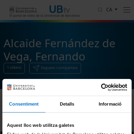
Vés al contingut
CA
El portal de vídeo de la Universitat de Barcelona
Alcaide Fernández de
Vega, Fernando
1
vídeos
Segueix i comparteix
Consentiment
Detalls
Informació
Ordenar
Aquest lloc web utilitza galetes