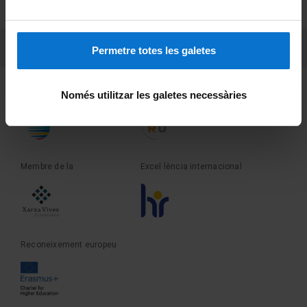
Sobre UBtv
PEU 3
Contacte
Permetre totes les galetes
Fundadora de la
Membre de la
Només utilitzar les galetes necessàries
Membre de la
Excel·lència internacional
Reconeixement europeu