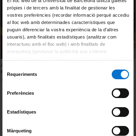
El lloc web de la Universitat de Barcelona utilitza galetes
pròpies i de tercers amb la finalitat de gestionar les
vostres preferències (recordar informació perquè accediu
al lloc web amb determinades característiques que
puguin diferenciar la vostra experiència de la d’altres
usuaris), amb finalitats estadístiques (analitzar com
interactueu amb el lloc web) i amb finalitats de
màrqueting (gestionar la publicitat que s’ofereix
adequant-la en funció dels vostres hàbits de navegació).
Acte de graduació i Jurament Hipocràtic. Facultat de
Per obtenir més informació sobre les galetes podeu
Selecció
Medicina. Campus Bellvitge. Promoció 2021
consultar la
Política de galetes del lloc web de la
Requeriments
de
3 juny, 2021
Universitat de Barcelona
.
consentiment
Preferències
MENÚ PEU 1
Avís legal
Estadístiques
Galetes
Màrqueting
PEU 2
Privadesa i termes