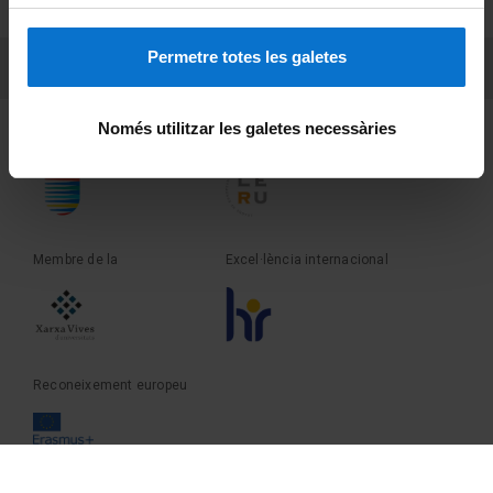
Sobre UBtv
Permetre totes les galetes
PEU 3
Contacte
Només utilitzar les galetes necessàries
Fundadora de la
Membre de la
Membre de la
Excel·lència internacional
Reconeixement europeu