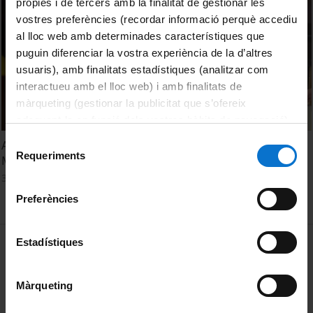
pròpies i de tercers amb la finalitat de gestionar les
vostres preferències (recordar informació perquè accediu
al lloc web amb determinades característiques que
puguin diferenciar la vostra experiència de la d’altres
usuaris), amb finalitats estadístiques (analitzar com
interactueu amb el lloc web) i amb finalitats de
màrqueting (gestionar la publicitat que s’ofereix
adequant-la en funció dels vostres hàbits de navegació).
Per obtenir més informació sobre les galetes podeu
Selecció
Acte de graduació i Jurament Hipocràtic. Facultat de
consultar la
Política de galetes del lloc web de la
Requeriments
de
Medicina. Campus Bellvitge. Promoció 2021
Universitat de Barcelona
.
consentiment
3 juny, 2021
Preferències
MENÚ PEU 1
Estadístiques
Avís legal
Galetes
Màrqueting
PEU 2
Privadesa i termes