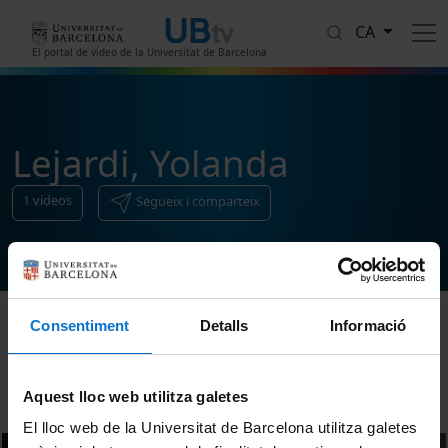
Vés al contingut
CA
El portal de vídeo de la Universitat de Barcelona
Lejardi, Yolanda
1
vídeos
Segueix i comparteix
Consentiment
Detalls
Informació
Ordenar
Aquest lloc web utilitza galetes
El lloc web de la Universitat de Barcelona utilitza galetes