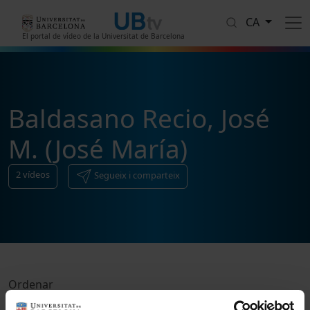
Vés al contingut
CA
El portal de vídeo de la Universitat de Barcelona
Baldasano Recio, José
M. (José María)
2
vídeos
Segueix i comparteix
Ordenar