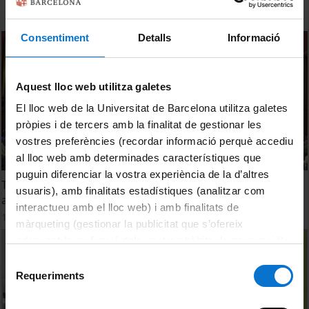
Consentiment
Detalls
Informació
Aquest lloc web utilitza galetes
El lloc web de la Universitat de Barcelona utilitza galetes
pròpies i de tercers amb la finalitat de gestionar les
vostres preferències (recordar informació perquè accediu
al lloc web amb determinades característiques que
puguin diferenciar la vostra experiència de la d’altres
Taula rodona: Energia verda i energies verdes transitòries
usuaris), amb finalitats estadístiques (analitzar com
a Catalunya a debat
interactueu amb el lloc web) i amb finalitats de
16 juny, 2022
màrqueting (gestionar la publicitat que s’ofereix
adequant-la en funció dels vostres hàbits de navegació).
Per obtenir més informació sobre les galetes podeu
Selecció
consultar la
Política de galetes del lloc web de la
Requeriments
de
Universitat de Barcelona
.
consentiment