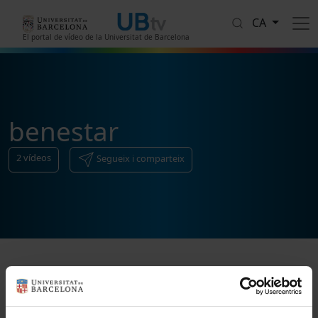
Vés al contingut
CA
El portal de vídeo de la Universitat de Barcelona
benestar
2
vídeos
Segueix i comparteix
Ordenar