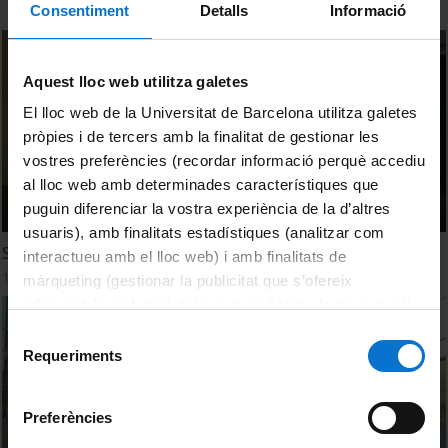
Consentiment
Detalls
Informació
Aquest lloc web utilitza galetes
El lloc web de la Universitat de Barcelona utilitza galetes
pròpies i de tercers amb la finalitat de gestionar les
vostres preferències (recordar informació perquè accediu
al lloc web amb determinades característiques que
puguin diferenciar la vostra experiència de la d’altres
usuaris), amb finalitats estadístiques (analitzar com
Soc Saludable
interactueu amb el lloc web) i amb finalitats de
13 febrer, 2024
màrqueting (gestionar la publicitat que s’ofereix
adequant-la en funció dels vostres hàbits de navegació).
Per obtenir més informació sobre les galetes podeu
Selecció
consultar la
Política de galetes del lloc web de la
Requeriments
de
Universitat de Barcelona
.
consentiment
Preferències