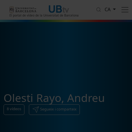
Vés al contingut
CA
El portal de vídeo de la Universitat de Barcelona
Olesti Rayo, Andreu
8
vídeos
Segueix i comparteix