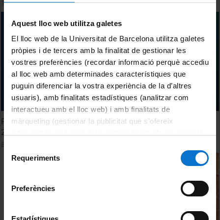
13 octubre, 2025
Aquest lloc web utilitza galetes
El lloc web de la Universitat de Barcelona utilitza galetes
pròpies i de tercers amb la finalitat de gestionar les
vostres preferències (recordar informació perquè accediu
al lloc web amb determinades característiques que
puguin diferenciar la vostra experiència de la d’altres
usuaris), amb finalitats estadístiques (analitzar com
interactueu amb el lloc web) i amb finalitats de
Facultat de Dret. Acte de Graduació. Grau en Dret. Curs
màrqueting (gestionar la publicitat que s’ofereix
2023-24. Sessió 8 de novembre
adequant-la en funció dels vostres hàbits de navegació).
8 novembre, 2024
Per obtenir més informació sobre les galetes podeu
Selecció
consultar la
Política de galetes del lloc web de la
Requeriments
de
Universitat de Barcelona
.
consentiment
Preferències
Estadístiques