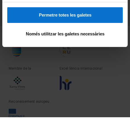
Sobre UBtv
Permetre totes les galetes
PEU 3
Contacte
Només utilitzar les galetes necessàries
Fundadora de la
Membre de la
Membre de la
Excel·lència internacional
Reconeixement europeu