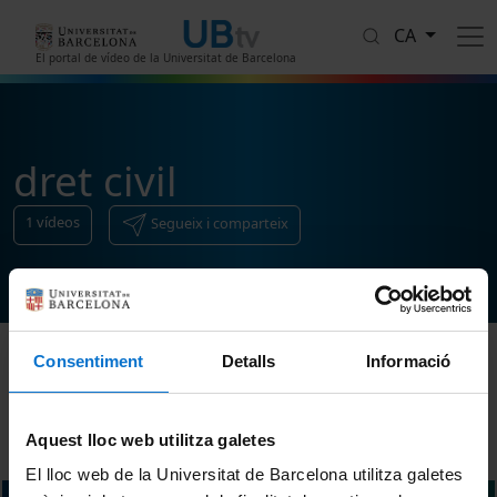
Vés al contingut
CA
El portal de vídeo de la Universitat de Barcelona
dret civil
1
vídeos
Segueix i comparteix
Consentiment
Detalls
Informació
Ordenar
Aquest lloc web utilitza galetes
El lloc web de la Universitat de Barcelona utilitza galetes