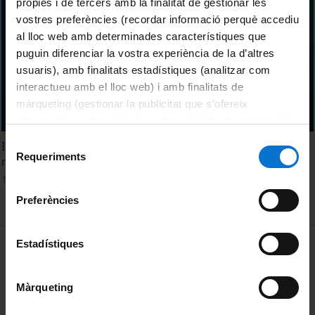
pròpies i de tercers amb la finalitat de gestionar les
vostres preferències (recordar informació perquè accediu
al lloc web amb determinades característiques que
puguin diferenciar la vostra experiència de la d’altres
usuaris), amb finalitats estadístiques (analitzar com
interactueu amb el lloc web) i amb finalitats de
màrqueting (gestionar la publicitat que s’ofereix
adequant-la en funció dels vostres hàbits de navegació).
Per obtenir més informació sobre les galetes podeu
Selecció
Implicacions jurídiques de la intel·ligència artificial:
consultar la
Política de galetes del lloc web de la
Requeriments
de
regulació global, drets d'autor i responsabilitat civil
Universitat de Barcelona
.
consentiment
14 febrer, 2024
Preferències
MENÚ PEU 1
Estadístiques
Avís legal
Galetes
Màrqueting
PEU 2
Privadesa i termes