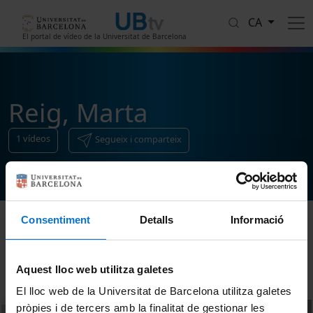
Vés al contingut
CA
El portal de vídeo de la Universitat de Barcelona
Reig, Marta
1
vídeos
Segueix i comparteix
Consentiment
Detalls
Informació
Ordenar
Aquest lloc web utilitza galetes
El lloc web de la Universitat de Barcelona utilitza galetes
pròpies i de tercers amb la finalitat de gestionar les