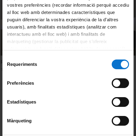
vostres preferències (recordar informació perquè accediu
al lloc web amb determinades característiques que
puguin diferenciar la vostra experiència de la d’altres
usuaris), amb finalitats estadístiques (analitzar com
interactueu amb el lloc web) i amb finalitats de
màrqueting (gestionar la publicitat que s’ofereix
adequant-la en funció dels vostres hàbits de navegació).
Per obtenir més informació sobre les galetes podeu
Selecció
Relatorio - Marta Reig, Gabriela Espinosa y Sílvia de Riba
consultar la
Política de galetes del lloc web de la
Requeriments
de
18 maig, 2024
Universitat de Barcelona
.
consentiment
Preferències
MENÚ PEU 1
Avís legal
Estadístiques
Galetes
Màrqueting
PEU 2
Privadesa i termes
Sobre UBtv