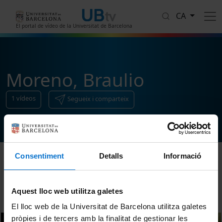
Vés al contingut
CA
El portal de vídeo de la Universitat de Barcelona
Moreno, Braulio
1
vídeos
Segueix i comparteix
Consentiment
Detalls
Informació
Ordenar
Aquest lloc web utilitza galetes
El lloc web de la Universitat de Barcelona utilitza galetes
pròpies i de tercers amb la finalitat de gestionar les