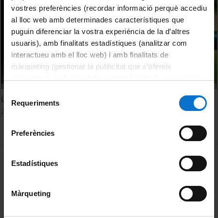
vostres preferències (recordar informació perquè accediu
al lloc web amb determinades característiques que
puguin diferenciar la vostra experiència de la d’altres
usuaris), amb finalitats estadístiques (analitzar com
interactueu amb el lloc web) i amb finalitats de
màrqueting (gestionar la publicitat que s’ofereix
adequant-la en funció dels vostres hàbits de navegació).
Per obtenir més informació sobre les galetes podeu
Selecció
L'exemple del Barberà del Vallès, un cas d'èxit a Catalunya
consultar la
Política de galetes del lloc web de la
Requeriments
de
27 maig, 2024
Universitat de Barcelona
.
consentiment
Preferències
MENÚ PEU 1
Avís legal
Estadístiques
Galetes
Màrqueting
PEU 2
Privadesa i termes
Sobre UBtv