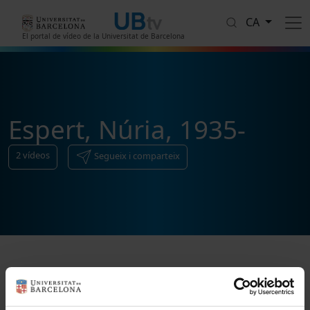
Vés al contingut
CA
El portal de vídeo de la Universitat de Barcelona
Espert, Núria, 1935-
2
vídeos
Segueix i comparteix
Ordenar