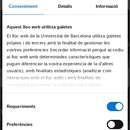
Consentiment
Detalls
Informació
Aquest lloc web utilitza galetes
El lloc web de la Universitat de Barcelona utilitza galetes
pròpies i de tercers amb la finalitat de gestionar les
vostres preferències (recordar informació perquè accediu
al lloc web amb determinades característiques que
puguin diferenciar la vostra experiència de la d’altres
usuaris), amb finalitats estadístiques (analitzar com
La Universitat, compromesa amb la creació artística
interactueu amb el lloc web) i amb finalitats de
2 octubre, 2024
màrqueting (gestionar la publicitat que s’ofereix
adequant-la en funció dels vostres hàbits de navegació).
Per obtenir més informació sobre les galetes podeu
Selecció
consultar la
Política de galetes del lloc web de la
Requeriments
de
Universitat de Barcelona
.
consentiment
Preferències