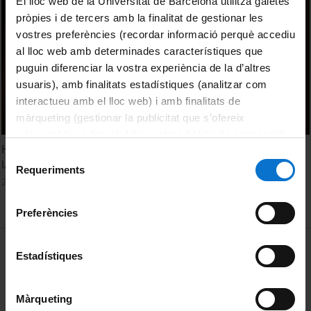
El lloc web de la Universitat de Barcelona utilitza galetes
pròpies i de tercers amb la finalitat de gestionar les
vostres preferències (recordar informació perquè accediu
al lloc web amb determinades característiques que
puguin diferenciar la vostra experiència de la d’altres
usuaris), amb finalitats estadístiques (analitzar com
interactueu amb el lloc web) i amb finalitats de
màrqueting (gestionar la publicitat que s’ofereix
adequant-la en funció dels vostres hàbits de navegació).
Homenatge a Pere Bosch Gimpera en el cinquantenari de
Per obtenir més informació sobre les galetes podeu
Selecció
la seva mort
consultar la
Política de galetes del lloc web de la
Requeriments
de
28 octubre, 2024
Universitat de Barcelona
.
consentiment
Preferències
MENÚ PEU 1
Avís legal
Estadístiques
Galetes
Màrqueting
PEU 2
Privadesa i termes