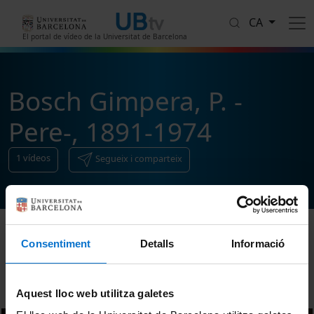
Vés al contingut
CA
El portal de vídeo de la Universitat de Barcelona
Bosch Gimpera, P. -
Pere-, 1891-1974
1
vídeos
Segueix i comparteix
Consentiment
Detalls
Informació
Ordenar
Aquest lloc web utilitza galetes