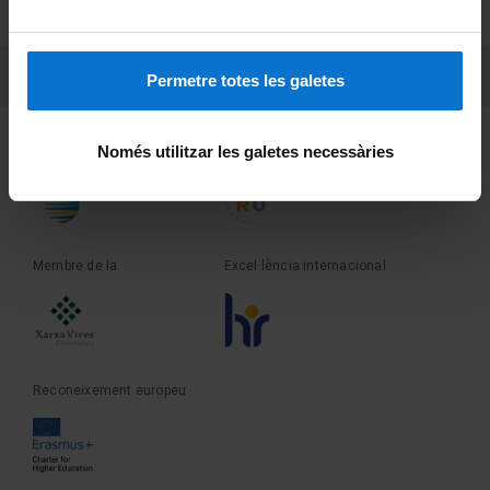
Sobre UBtv
PEU 3
Contacte
Permetre totes les galetes
Fundadora de la
Membre de la
Només utilitzar les galetes necessàries
Membre de la
Excel·lència internacional
Reconeixement europeu