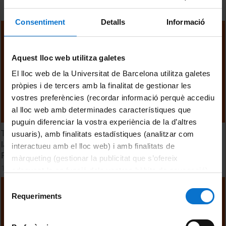
Consentiment
Detalls
Informació
Aquest lloc web utilitza galetes
El lloc web de la Universitat de Barcelona utilitza galetes
pròpies i de tercers amb la finalitat de gestionar les
vostres preferències (recordar informació perquè accediu
al lloc web amb determinades característiques que
puguin diferenciar la vostra experiència de la d’altres
TTM 2024. Sesión 7. Menús Plant-Forward y el Negocio de
usuaris), amb finalitats estadístiques (analitzar com
la Restauración: Enfoques y Casos Prácticos Desde el
interactueu amb el lloc web) i amb finalitats de
Frente de la Innovación
màrqueting (gestionar la publicitat que s’ofereix
14 octubre, 2024
adequant-la en funció dels vostres hàbits de navegació).
Per obtenir més informació sobre les galetes podeu
Selecció
consultar la
Política de galetes del lloc web de la
Requeriments
de
Universitat de Barcelona
.
consentiment