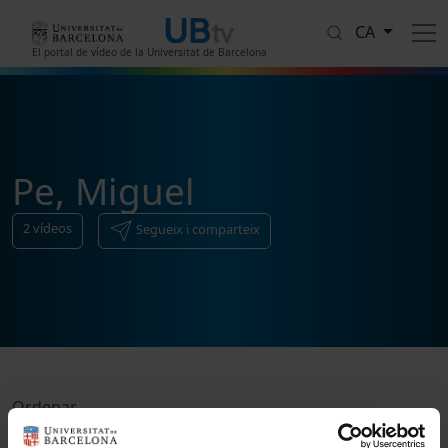
Vés al contingut
CA
El portal de vídeo de la Universitat de Barcelona
Pe, Miguel
2
vídeos
Segueix i comparteix
Ordenar