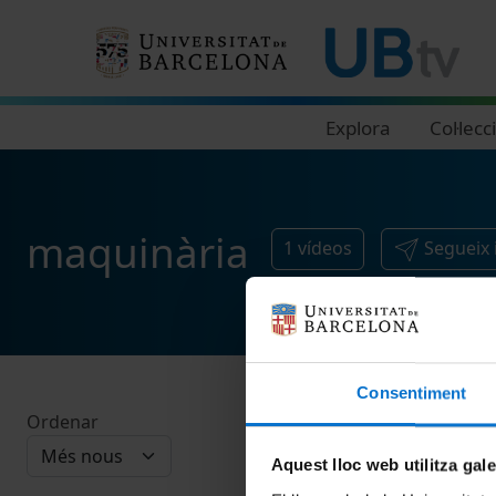
Navegació principal
Explora
Col·lecc
maquinària
1
vídeos
Segueix 
Consentiment
Ordenar
Aquest lloc web utilitza gal