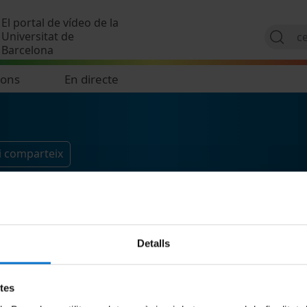
Vés al contingut
El portal de vídeo de la
Universitat de
Barcelona
ions
En directe
i comparteix
Detalls
etes