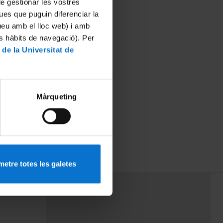
 de gestionar les vostres
ues que puguin diferenciar la
tueu amb el lloc web) i amb
es hàbits de navegació). Per
 de la Universitat de
Màrqueting
etre totes les galetes
PEU 3
mes
Contacte