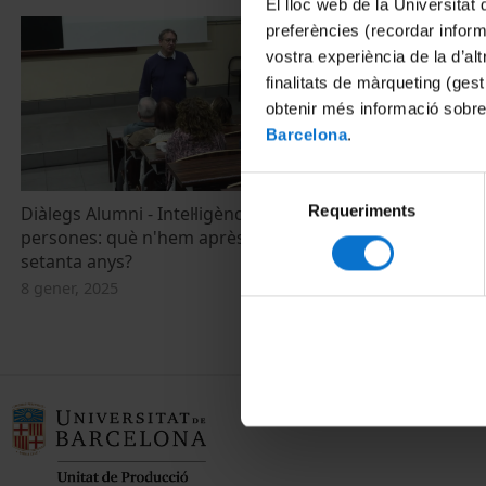
El lloc web de la Universitat 
preferències (recordar infor
vostra experiència de la d’al
finalitats de màrqueting (gest
obtenir més informació sobre
Barcelona
.
Selecció
Requeriments
de
Diàlegs Alumni - Intel·ligència, màquines i
persones: què n'hem après els darrers
consentiment
setanta anys?
8 gener, 2025