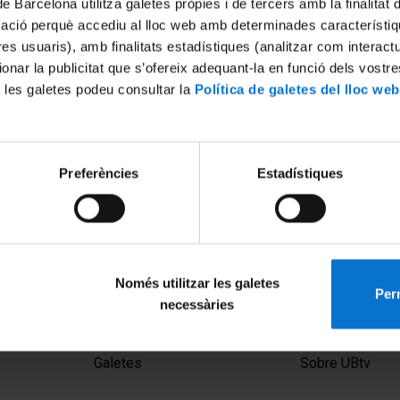
de Barcelona utilitza galetes pròpies i de tercers amb la finalitat
mació perquè accediu al lloc web amb determinades característiq
tres usuaris), amb finalitats estadístiques (analitzar com interac
ionar la publicitat que s’ofereix adequant-la en funció dels vostr
 les galetes podeu consultar la
Política de galetes del lloc web
Preferències
Estadístiques
Només utilitzar les galetes
Perm
necessàries
MENÚ PEU 1
PEU 2
Avís legal
Privadesa i ter
Galetes
Sobre UBtv