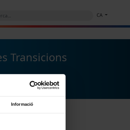
CA
es Transicions
Informació