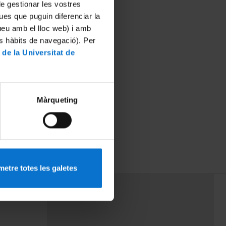
 de gestionar les vostres
ues que puguin diferenciar la
tueu amb el lloc web) i amb
es hàbits de navegació). Per
 de la Universitat de
Màrqueting
etre totes les galetes
PEU 3
mes
Contacte