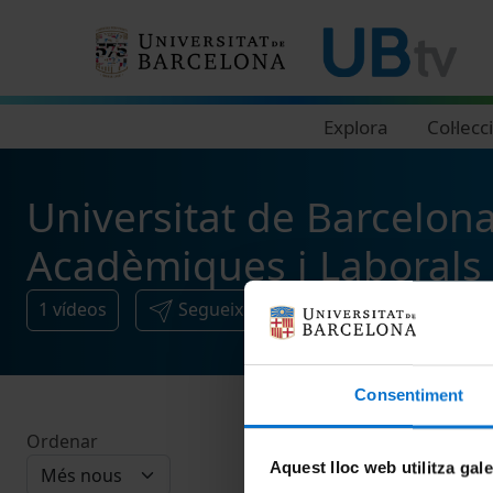
Navegació principal
Explora
Col·lecc
Universitat de Barcelona
Acadèmiques i Laborals
1
vídeos
Segueix i comparteix
Consentiment
Ordenar
Aquest lloc web utilitza gal