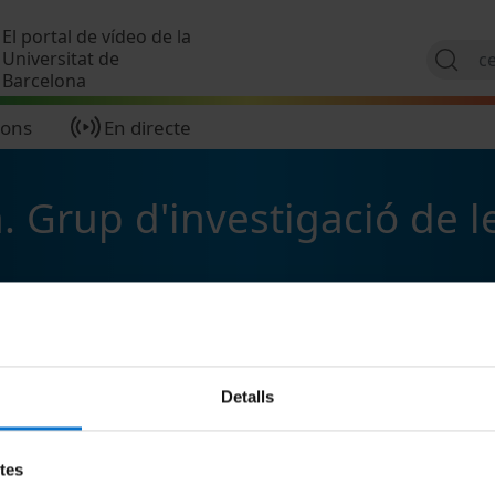
Vés al contingut
El portal de vídeo de la
Universitat de
Barcelona
ions
En directe
. Grup d'investigació de l
Detalls
etes