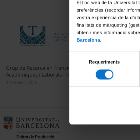
El lloc web de la Universitat 
preferències (recordar infor
vostra experiència de la d’al
finalitats de màrqueting (gest
obtenir més informació sobre
Barcelona
.
Selecció
Requeriments
de
Grup de Recerca en Transicions
consentiment
Acadèmiques i Laborals- TRALS
14 febrer, 2025