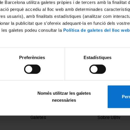
de Barcelona utilitza galetes pròpies i de tercers amb la finalitat
mació perquè accediu al lloc web amb determinades característiq
tres usuaris), amb finalitats estadístiques (analitzar com interac
ionar la publicitat que s’ofereix adequant-la en funció dels vostr
 les galetes podeu consultar la
Política de galetes del lloc web
Preferències
Estadístiques
Només utilitzar les galetes
Perm
necessàries
MENÚ PEU 1
PEU 2
Avís legal
Privadesa i ter
Galetes
Sobre UBtv