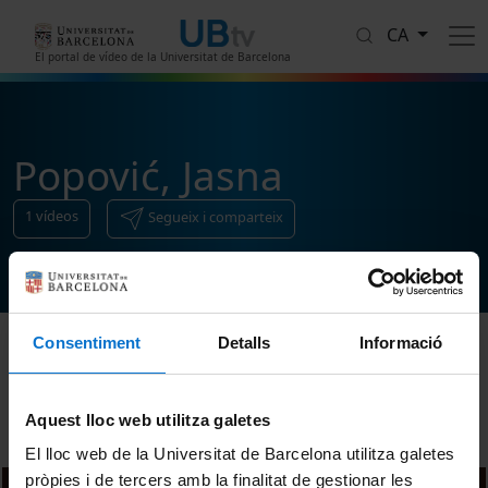
Vés al contingut
CA
El portal de vídeo de la Universitat de Barcelona
Popović, Jasna
1
vídeos
Segueix i comparteix
Consentiment
Detalls
Informació
Ordenar
Aquest lloc web utilitza galetes
El lloc web de la Universitat de Barcelona utilitza galetes
pròpies i de tercers amb la finalitat de gestionar les