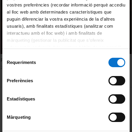
vostres preferències (recordar informació perquè accediu
al lloc web amb determinades característiques que
puguin diferenciar la vostra experiència de la d’altres
usuaris), amb finalitats estadístiques (analitzar com
interactueu amb el lloc web) i amb finalitats de
màrqueting (gestionar la publicitat que s’ofereix
adequant-la en funció dels vostres hàbits de navegació).
Per obtenir més informació sobre les galetes podeu
Selecció
Final reflections and Conference conclusions
consultar la
Política de galetes del lloc web de la
Requeriments
de
28 novembre, 2024
Universitat de Barcelona
.
consentiment
Preferències
MENÚ PEU 1
Avís legal
Estadístiques
Galetes
Màrqueting
PEU 2
Privadesa i termes
Sobre UBtv