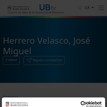
Vés al contingut
CA
El portal de vídeo de la Universitat de Barcelona
Herrero Velasco, José
Miguel
2
vídeos
Segueix i comparteix
Ordenar