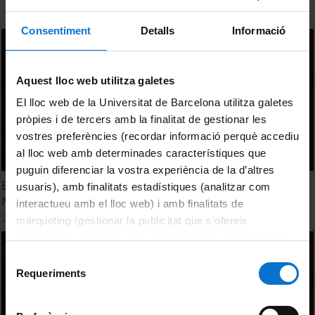
Consentiment
Detalls
Informació
Aquest lloc web utilitza galetes
El lloc web de la Universitat de Barcelona utilitza galetes
pròpies i de tercers amb la finalitat de gestionar les
vostres preferències (recordar informació perquè accediu
al lloc web amb determinades característiques que
puguin diferenciar la vostra experiència de la d’altres
Extendiendo el Cambio para un Futuro Sostenible: En
usuaris), amb finalitats estadístiques (analitzar com
Nuestras Comunidades y Empresas
interactueu amb el lloc web) i amb finalitats de
22 desembre, 2023
màrqueting (gestionar la publicitat que s’ofereix
adequant-la en funció dels vostres hàbits de navegació).
Per obtenir més informació sobre les galetes podeu
Selecció
consultar la
Política de galetes del lloc web de la
Requeriments
de
Universitat de Barcelona
.
consentiment