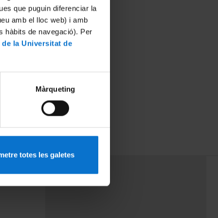
ues que puguin diferenciar la
tueu amb el lloc web) i amb
es hàbits de navegació). Per
 de la Universitat de
Màrqueting
etre totes les galetes
PEU 3
mes
Contacte