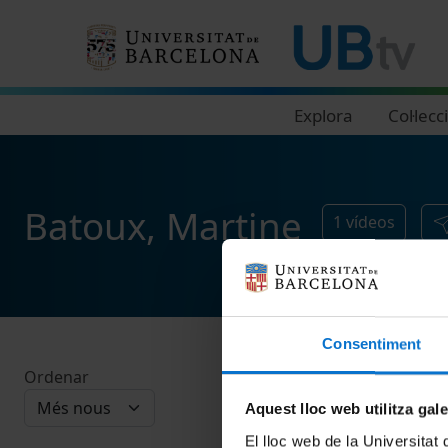
Navegació principal
Explora
Col·lecc
Batoux, Martine
1
vídeos
Consentiment
Ordenar
Aquest lloc web utilitza gal
El lloc web de la Universitat 