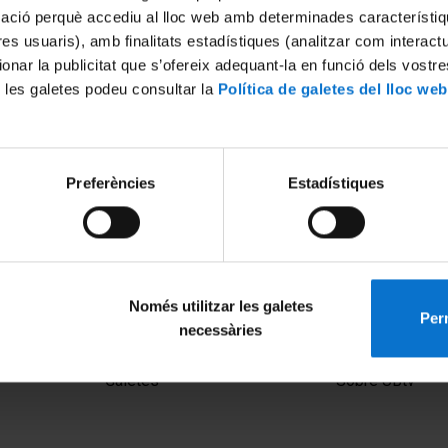
mació perquè accediu al lloc web amb determinades característiq
tres usuaris), amb finalitats estadístiques (analitzar com interac
ionar la publicitat que s’ofereix adequant-la en funció dels vostr
 les galetes podeu consultar la
Política de galetes del lloc web
Preferències
Estadístiques
Només utilitzar les galetes
Perm
necessàries
MENÚ PEU 1
PEU 2
Avís legal
Privadesa i ter
Galetes
Sobre UBtv