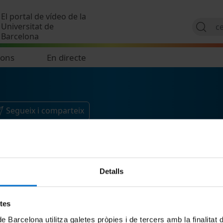
Vés al contingut
El portal de vídeo de la
Universitat de
Barcelona
ions
En directe
Segueix i comparteix
Detalls
etes
de Barcelona utilitza galetes pròpies i de tercers amb la finalitat