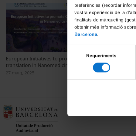
preferències (recordar infor
vostra experiència de la d’al
finalitats de màrqueting (gest
obtenir més informació sobre
Barcelona
.
Selecció
Requeriments
de
European Initiatives to promote Clinical
consentiment
translation in Nanomedicine
27 maig, 2025