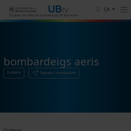
Vés al contingut
CA
El portal de vídeo de la Universitat de Barcelona
bombardeigs aeris
3
vídeos
Segueix i comparteix
Ordenar