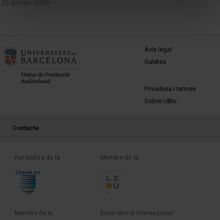
26 gener, 2026
MENÚ PEU 1
Avís legal
Galetes
PEU 2
Privadesa i termes
Sobre UBtv
PEU 3
Contacte
Fundadora de la
Membre de la
Membre de la
Excel·lència internacional