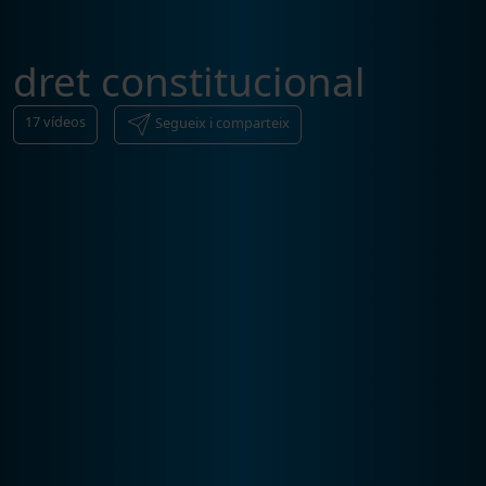
dret constitucional
17
vídeos
Segueix i comparteix