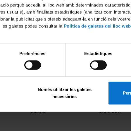
mació perquè accediu al lloc web amb determinades característiq
tres usuaris), amb finalitats estadístiques (analitzar com interac
ionar la publicitat que s’ofereix adequant-la en funció dels vostr
 les galetes podeu consultar la
Política de galetes del lloc web
Preferències
Estadístiques
 aparell locomotor,
el Dr. J.M. Segur Vilalta
Només utilitzar les galetes
Perm
necessàries
MENÚ PEU 1
PEU 2
Avís legal
Privadesa i ter
Galetes
Sobre UBtv