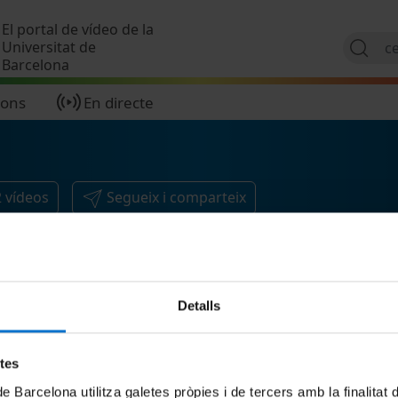
Vés al contingut
El portal de vídeo de la
Universitat de
Barcelona
ions
En directe
2
vídeos
Segueix i comparteix
Detalls
etes
de Barcelona utilitza galetes pròpies i de tercers amb la finalitat