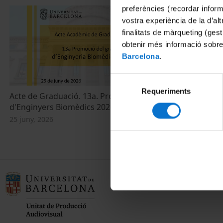
preferències (recordar infor
vostra experiència de la d’al
finalitats de màrqueting (gest
obtenir més informació sobre
Barcelona
.
Selecció
Requeriments
de
Acte de Graduació. 13a. Promoció
Envelliment i
consentiment
d'Enginyers Biomèdics 2026
conferència d
25 juny, 2026
28 maig, 2014