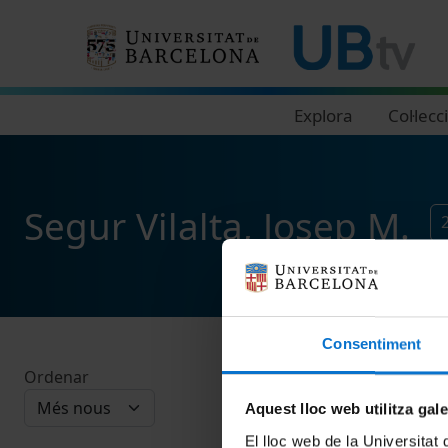
Navegació principal
Explora
Col·lecc
Segur Vilalta, Josep M.
Consentiment
Ordenar
Aquest lloc web utilitza gal
El lloc web de la Universitat 