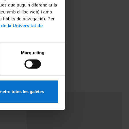
ues que puguin diferenciar la
tueu amb el lloc web) i amb
es hàbits de navegació). Per
 de la Universitat de
Màrqueting
etre totes les galetes
PEU 3
mes
Contacte