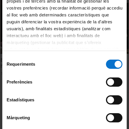
pròpies i de tercers amb la finalitat de gestionar les
vostres preferències (recordar informació perquè accediu
al lloc web amb determinades característiques que
puguin diferenciar la vostra experiència de la d’altres
usuaris), amb finalitats estadístiques (analitzar com
interactueu amb el lloc web) i amb finalitats de
màrqueting (gestionar la publicitat que s’ofereix
adequant-la en funció dels vostres hàbits de navegació).
Per obtenir més informació sobre les galetes podeu
Selecció
Emocions, motivació i repte: La neurociència de
consultar la
Política de galetes del lloc web de la
Requeriments
de
l’optimisme - Club d’Intel·ligència Emocional Alumni UB
Universitat de Barcelona
.
consentiment
15 novembre, 2019
Preferències
MENÚ PEU 1
Estadístiques
Avís legal
Galetes
Màrqueting
PEU 2
Privadesa i termes