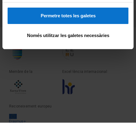
Sobre UBtv
Permetre totes les galetes
PEU 3
Contacte
Només utilitzar les galetes necessàries
Fundadora de la
Membre de la
Membre de la
Excel·lència internacional
Reconeixement europeu