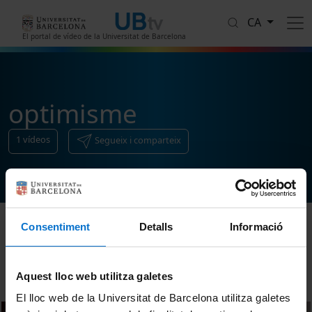
Vés al contingut
CA
El portal de vídeo de la Universitat de Barcelona
optimisme
1
vídeos
Segueix i comparteix
Consentiment
Detalls
Informació
Ordenar
Aquest lloc web utilitza galetes
El lloc web de la Universitat de Barcelona utilitza galetes