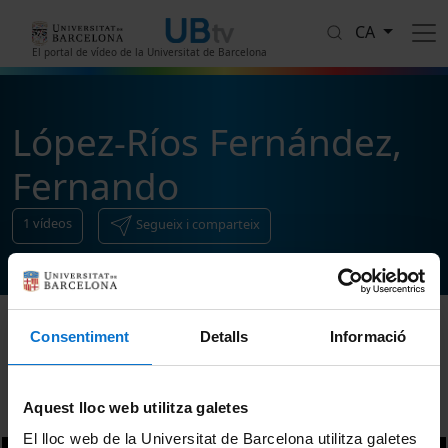
Vés al contingut
CA
El portal de vídeo de la Universitat de Barcelona
López-Ríos Fernández,
Fernando
1
vídeos
Segueix i comparteix
Consentiment
Detalls
Informació
Ordenar
Aquest lloc web utilitza galetes
El lloc web de la Universitat de Barcelona utilitza galetes