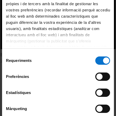
pròpies i de tercers amb la finalitat de gestionar les
vostres preferències (recordar informació perquè accediu
al lloc web amb determinades característiques que
puguin diferenciar la vostra experiència de la d’altres
usuaris), amb finalitats estadístiques (analitzar com
interactueu amb el lloc web) i amb finalitats de
màrqueting (gestionar la publicitat que s’ofereix
adequant-la en funció dels vostres hàbits de navegació).
Per obtenir més informació sobre les galetes podeu
Biomarcadors pan-tumor: PD-L1 i altres biomarcadors
Selecció
consultar la
Política de galetes del lloc web de la
Requeriments
24 abril, 2019
de
Universitat de Barcelona
.
consentiment
Preferències
MENÚ PEU 1
Avís legal
Estadístiques
Galetes
PEU 2
Privadesa i termes
Màrqueting
Sobre UBtv