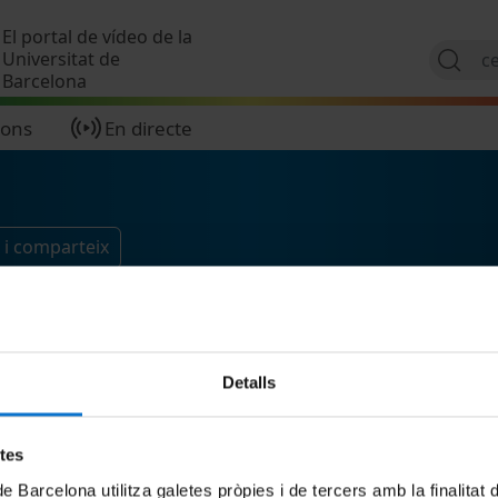
Vés al contingut
El portal de vídeo de la
Universitat de
Barcelona
ions
En directe
 i comparteix
Detalls
etes
de Barcelona utilitza galetes pròpies i de tercers amb la finalitat