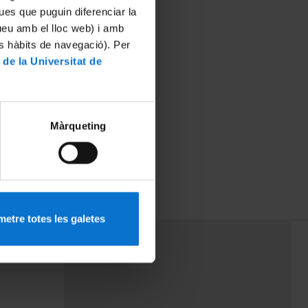
ues que puguin diferenciar la
tueu amb el lloc web) i amb
es hàbits de navegació). Per
 de la Universitat de
Màrqueting
etre totes les galetes
PEU 3
mes
Contacte