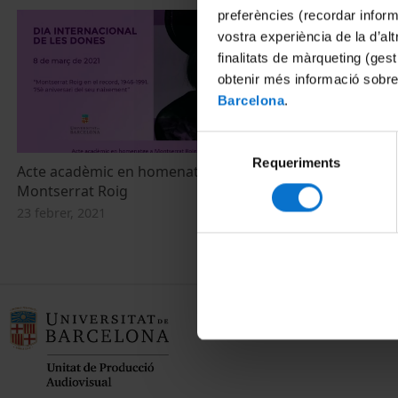
preferències (recordar infor
vostra experiència de la d’al
finalitats de màrqueting (gest
obtenir més informació sobre
Barcelona
.
Selecció
Requeriments
de
Acte acadèmic en homenatge a
consentiment
Montserrat Roig
23 febrer, 2021