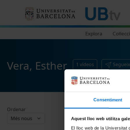
Navegació principal
Explora
Col·lecc
Vera, Esther
1
vídeos
Segueix
Consentiment
Ordenar
Aquest lloc web utilitza gal
El lloc web de la Universitat 