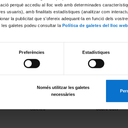
mació perquè accediu al lloc web amb determinades característiq
tres usuaris), amb finalitats estadístiques (analitzar com interac
ionar la publicitat que s’ofereix adequant-la en funció dels vostr
 les galetes podeu consultar la
Política de galetes del lloc web
Preferències
Estadístiques
Només utilitzar les galetes
Perm
necessàries
MENÚ PEU 1
PEU 2
Avís legal
Privadesa i ter
Galetes
Sobre UBtv