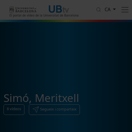
Vés al contingut
CA
El portal de vídeo de la Universitat de Barcelona
Simó, Meritxell
8
vídeos
Segueix i comparteix