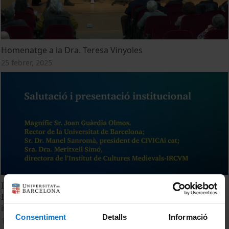
Homenatge a la Dra. Teresa Vinyoles
25 febrer, 2025
III Jornada dels Instituts de Recerca Propis de la UB sobre
Intel·ligència Artificial (IA). Salutació i presentació
institucional.
Consentiment
Detalls
Informació
14 febrer, 2024