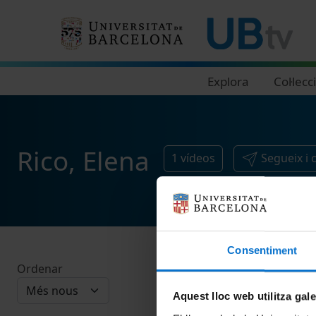
Navegació principal
Explora
Col·lecc
Rico, Elena
1
vídeos
Segueix i
Consentiment
Ordenar
Aquest lloc web utilitza gal