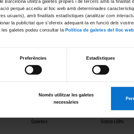
de Barcelona utilitza galetes pròpies i de tercers amb la finalitat
mació perquè accediu al lloc web amb determinades característiq
tres usuaris), amb finalitats estadístiques (analitzar com interac
ionar la publicitat que s’ofereix adequant-la en funció dels vostr
 les galetes podeu consultar la
Política de galetes del lloc web
Preferències
Estadístiques
Només utilitzar les galetes
Perm
necessàries
MENÚ PEU 1
PEU 2
Avís legal
Privadesa i ter
Galetes
Sobre UBtv