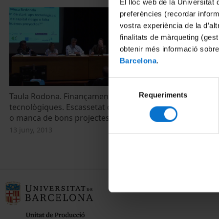
El lloc web de la Universitat 
preferències (recordar infor
vostra experiència de la d’al
finalitats de màrqueting (gest
obtenir més informació sobre
Barcelona
.
Selecció
Requeriments
de
Taula Rodona. Finançaments de star-ups
tecnològiques. Escassetat de capital risc
consentiment
o manca de bons projectes?
13 juny, 2013