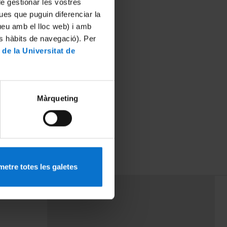
 de gestionar les vostres
ues que puguin diferenciar la
tueu amb el lloc web) i amb
es hàbits de navegació). Per
 de la Universitat de
Màrqueting
etre totes les galetes
PEU 3
mes
Contacte