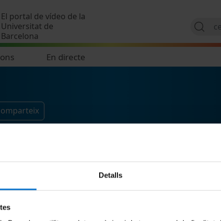
Vés al contingut
El portal de vídeo de la
Universitat de
Barcelona
ions
En directe
 comparteix
Detalls
etes