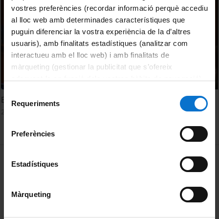
vostres preferències (recordar informació perquè accediu
al lloc web amb determinades característiques que
puguin diferenciar la vostra experiència de la d’altres
usuaris), amb finalitats estadístiques (analitzar com
interactueu amb el lloc web) i amb finalitats de
màrqueting (gestionar la publicitat que s’ofereix
adequant-la en funció dels vostres hàbits de navegació).
Per obtenir més informació sobre les galetes podeu
Selecció
El rol del psicólogo forense en los tribunales de justicia
consultar la
Política de galetes del lloc web de la
Requeriments
de
20 juny, 2014
Universitat de Barcelona
.
consentiment
Preferències
MENÚ PEU 1
Avís legal
Estadístiques
Galetes
Màrqueting
PEU 2
Privadesa i termes
Sobre UBtv