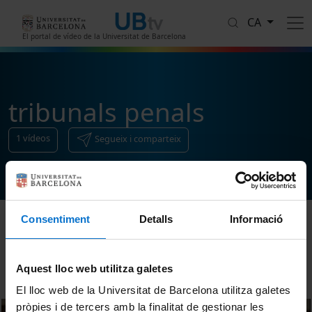
Vés al contingut
CA
El portal de vídeo de la Universitat de Barcelona
tribunals penals
1
vídeos
Segueix i comparteix
Consentiment
Detalls
Informació
Ordenar
Aquest lloc web utilitza galetes
El lloc web de la Universitat de Barcelona utilitza galetes
pròpies i de tercers amb la finalitat de gestionar les