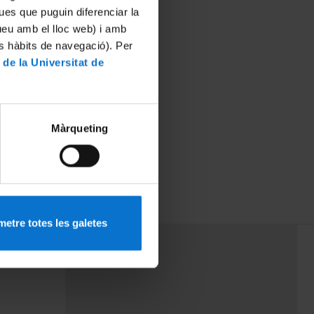
ues que puguin diferenciar la
tueu amb el lloc web) i amb
es hàbits de navegació). Per
 de la Universitat de
Màrqueting
etre totes les galetes
PEU 3
mes
Contacte