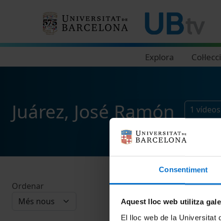
Navegació principal
Explora
Col·lecc
Juárez, José Ramón
1
vídeos
Consentiment
Ordenar
Aquest lloc web utilitza gal
El lloc web de la Universitat 