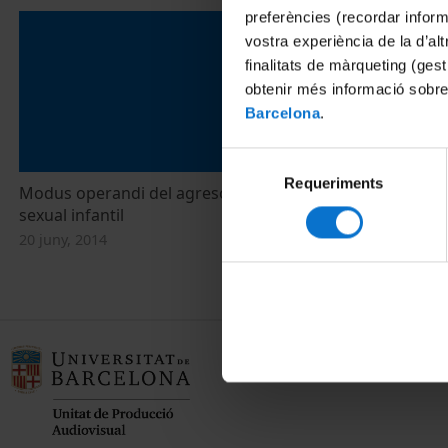
preferències (recordar infor
vostra experiència de la d’al
finalitats de màrqueting (gest
obtenir més informació sobre
Barcelona
.
Selecció
Requeriments
de
Modus operandi del agresor en el abuso
consentiment
sexual infantil
20 juny, 2014