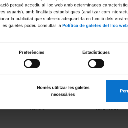
mació perquè accediu al lloc web amb determinades característiq
tres usuaris), amb finalitats estadístiques (analitzar com interac
ionar la publicitat que s’ofereix adequant-la en funció dels vostr
 les galetes podeu consultar la
Política de galetes del lloc web
Preferències
Estadístiques
Només utilitzar les galetes
Perm
necessàries
MENÚ PEU 1
PEU 2
Avís legal
Privadesa i ter
Galetes
Sobre UBtv