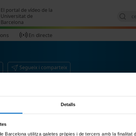
Vés al contingut
El portal de vídeo de la
Universitat de
Barcelona
ions
En directe
Segueix i comparteix
Detalls
etes
de Barcelona utilitza galetes pròpies i de tercers amb la finalitat