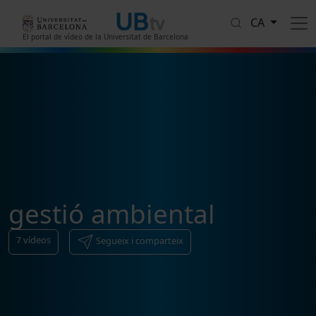
Vés al contingut
CA
El portal de vídeo de la Universitat de Barcelona
gestió ambiental
7
vídeos
Segueix i comparteix