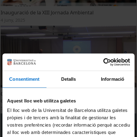
Inauguració de la XIII Jornada Ambiental
4 juny, 2025
Consentiment
Detalls
Informació
Conflictos del agua en Cataluña: la mediación ambiental
como herramienta de avenencia
Aquest lloc web utilitza galetes
5 juliol, 2019
El lloc web de la Universitat de Barcelona utilitza galetes
pròpies i de tercers amb la finalitat de gestionar les
vostres preferències (recordar informació perquè accediu
al lloc web amb determinades característiques que