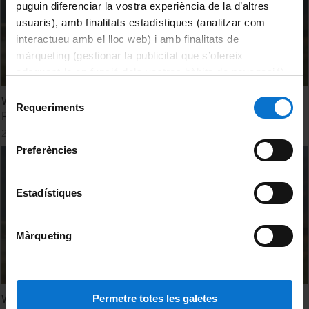
puguin diferenciar la vostra experiència de la d’altres
usuaris), amb finalitats estadístiques (analitzar com
interactueu amb el lloc web) i amb finalitats de
màrqueting (gestionar la publicitat que s’ofereix
adequant-la en funció dels vostres hàbits de navegació).
Per obtenir més informació sobre les galetes podeu
Selecció
WEAM4i: Gestão Avançada de Água e a Energia para o
consultar la
Política de galetes del lloc web de la
Requeriments
de
Regadio
Universitat de Barcelona
.
consentiment
29 gener, 2016
Preferències
Estadístiques
Màrqueting
WEAM4i: Water & Energy Advanced Management for
Permetre totes les galetes